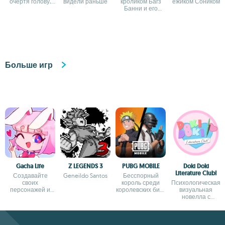
очертя голову,
видели раньше
кроликом Багз
ежиком Соником
чтобы уйти от
Банни и его
полиции
друзьями
Больше игр
Gacha Life
Z LEGENDS 3
PUBG MOBILE
Doki Doki
Literature Club!
Создавайте
Geneildo Santos
Бесспорный
своих
король среди
Психологическая
персонажей и
королевских битв
визуальная
отправляйтесь в
для Android
новелла с
тысячи
мрачными
приключений
поворотами
сюжета