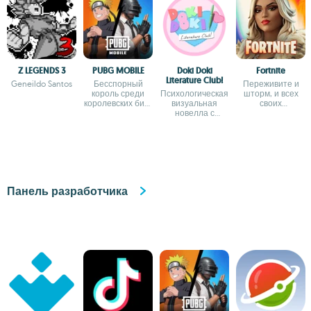
Z LEGENDS 3
PUBG MOBILE
Doki Doki
Fortnite
Literature Club!
Geneildo Santos
Бесспорный
Переживите и
король среди
Психологическая
шторм, и всех
королевских битв
визуальная
своих
для Android
новелла с
противников
мрачными
поворотами
сюжета
Панель разработчика