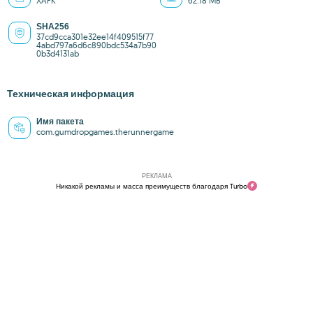
XAPK
62.18 MB
SHA256
37cd9cca301e32ee14f409515f77
4abd797a6d6c890bdc534a7b90
0b3d4131ab
Техническая информация
Имя пакета
com.gumdropgames.therunnergame
РЕКЛАМА
Никакой рекламы и масса преимуществ благодаря Turbo