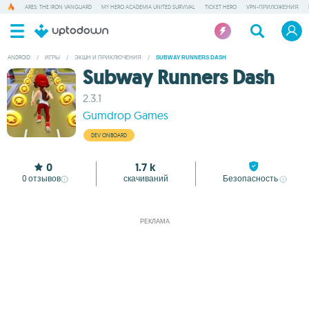
ARES: THE IRON VANGUARD
MY HERO ACADEMIA UNITED SURVIVAL
TICKET HERO
VPN-ПРИЛОЖЕНИЯ
ANDROID
/
ИГРЫ
/
ЭКШН И ПРИКЛЮЧЕНИЯ
/
SUBWAY RUNNERS DASH
Subway Runners Dash
2.3.1
Gumdrop Games
DEV ONBOARD
0
1.7 k
0
отзывов
скачиваний
Безопасность
РЕКЛАМА