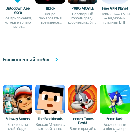
Uptodown App
TikTok
PUBG MOBILE
Free VPN Planet
Store
Добро
Бесспорный
Новый Planet VPN
Все приложения,
пожаловать в
король среди
— надежный
которые только
всемирное
королевских битв
платный ВПН
могут
сообщество
для Android
понадобиться на
коротких
вашем Android
видеороликов
Бесконечный побег
Subway Surfers
The Blockheads
Looney Tunes
Sonic Dash
Dash!
Катитесь на
Версия Minecraft,
Бесконечный
скейтборде
которой вы не
Беги и прыгай с
забег с супер-